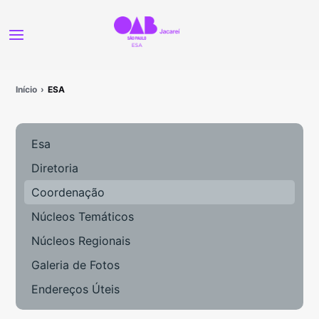
Início
ESA
Esa
Diretoria
Coordenação
Núcleos Temáticos
Núcleos Regionais
Galeria de Fotos
Endereços Úteis